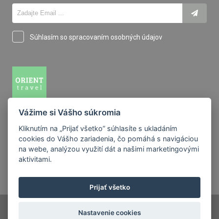
Súhlasím so spracovaním osobných údajov
Vážime si Vášho súkromia
M.R. Štefánika 14, 94001 Nové Zámky
Kliknutím na „Prijať všetko” súhlasíte s ukladáním
+421 35 321 14 26
cookies do Vášho zariadenia, čo pomáhá s navigáciou
info@orienttravel.sk
na webe, analýzou využití dát a našimi marketingovými
aktivitami.
Prijať všetko
Orient Travel
©
2026
Nastavenie cookies