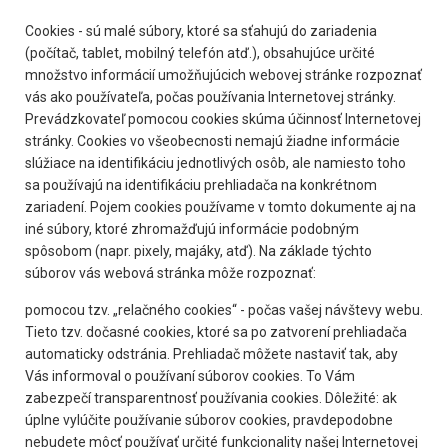
Cookies - sú malé súbory, ktoré sa sťahujú do zariadenia
(počítač, tablet, mobilný telefón atď.), obsahujúce určité
množstvo informácií umožňujúcich webovej stránke rozpoznať
vás ako používateľa, počas používania Internetovej stránky.
Prevádzkovateľ pomocou cookies skúma účinnosť Internetovej
stránky. Cookies vo všeobecnosti nemajú žiadne informácie
slúžiace na identifikáciu jednotlivých osôb, ale namiesto toho
sa používajú na identifikáciu prehliadača na konkrétnom
zariadení. Pojem cookies používame v tomto dokumente aj na
iné súbory, ktoré zhromažďujú informácie podobným
spôsobom (napr. pixely, majáky, atď). Na základe týchto
súborov vás webová stránka môže rozpoznať:
pomocou tzv. „relačného cookies“ - počas vašej návštevy webu.
Tieto tzv. dočasné cookies, ktoré sa po zatvorení prehliadača
automaticky odstránia. Prehliadač môžete nastaviť tak, aby
Vás informoval o používaní súborov cookies. To Vám
zabezpečí transparentnosť používania cookies. Dôležité: ak
úplne vylúčite používanie súborov cookies, pravdepodobne
nebudete môcť používať určité funkcionality našej Internetovej