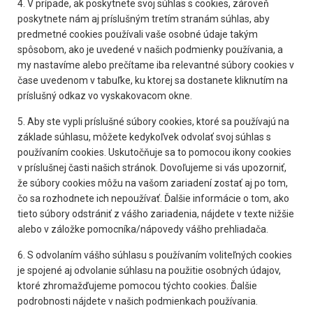
4. V prípade, ak poskytnete svoj súhlas s cookies, zároveň
poskytnete nám aj príslušným tretím stranám súhlas, aby
predmetné cookies používali vaše osobné údaje takým
spôsobom, ako je uvedené v našich podmienky používania, a
my nastavíme alebo prečítame iba relevantné súbory cookies v
čase uvedenom v tabuľke, ku ktorej sa dostanete kliknutím na
príslušný odkaz vo vyskakovacom okne.
5. Aby ste vypli príslušné súbory cookies, ktoré sa používajú na
základe súhlasu, môžete kedykoľvek odvolať svoj súhlas s
používaním cookies. Uskutočňuje sa to pomocou ikony cookies
v príslušnej časti našich stránok. Dovoľujeme si vás upozorniť,
že súbory cookies môžu na vašom zariadení zostať aj po tom,
čo sa rozhodnete ich nepoužívať. Ďalšie informácie o tom, ako
tieto súbory odstrániť z vášho zariadenia, nájdete v texte nižšie
alebo v záložke pomocníka/nápovedy vášho prehliadača.
6. S odvolaním vášho súhlasu s používaním voliteľných cookies
je spojené aj odvolanie súhlasu na použitie osobných údajov,
ktoré zhromažďujeme pomocou týchto cookies. Ďalšie
podrobnosti nájdete v našich podmienkach používania.