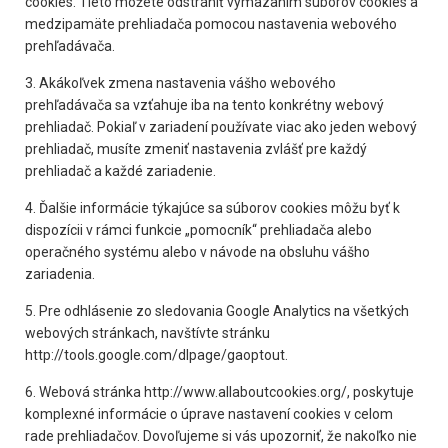
cookies. Tieto môžete odstrániť vymazaním súborov cookies a
medzipamäte prehliadača pomocou nastavenia webového
prehľadávača.
3. Akákoľvek zmena nastavenia vášho webového
prehľadávača sa vzťahuje iba na tento konkrétny webový
prehliadač. Pokiaľ v zariadení používate viac ako jeden webový
prehliadač, musíte zmeniť nastavenia zvlášť pre každý
prehliadač a každé zariadenie.
4. Ďalšie informácie týkajúce sa súborov cookies môžu byť k
dispozícii v rámci funkcie „pomocník“ prehliadača alebo
operačného systému alebo v návode na obsluhu vášho
zariadenia.
5. Pre odhlásenie zo sledovania Google Analytics na všetkých
webových stránkach, navštívte stránku
http://tools.google.com/dlpage/gaoptout.
6. Webová stránka http://www.allaboutcookies.org/, poskytuje
komplexné informácie o úprave nastavení cookies v celom
rade prehliadačov. Dovoľujeme si vás upozorniť, že nakoľko nie