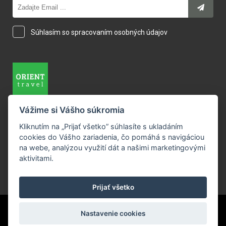
Súhlasím so spracovaním osobných údajov
Vážime si Vášho súkromia
M.R. Štefánika 14, 94001 Nové Zámky
Kliknutím na „Prijať všetko” súhlasíte s ukladáním
+421 35 321 14 26
cookies do Vášho zariadenia, čo pomáhá s navigáciou
info@orienttravel.sk
na webe, analýzou využití dát a našimi marketingovými
aktivitami.
Prijať všetko
Orient Travel
©
2026
Nastavenie cookies
REALIZÁCIA:
MAGICWARE
CMS:
IS>CONTENT