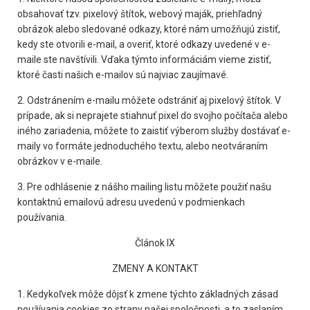
obsahovať tzv. pixelový štítok, webový maják, priehľadný
obrázok alebo sledované odkazy, ktoré nám umožňujú zistiť,
kedy ste otvorili e-mail, a overiť, ktoré odkazy uvedené v e-
maile ste navštívili. Vďaka týmto informáciám vieme zistiť,
ktoré časti našich e-mailov sú najviac zaujímavé.
2. Odstránením e-mailu môžete odstrániť aj pixelový štítok. V
prípade, ak si neprajete stiahnuť pixel do svojho počítača alebo
iného zariadenia, môžete to zaistiť výberom služby dostávať e-
maily vo formáte jednoduchého textu, alebo neotváraním
obrázkov v e-maile.
3. Pre odhlásenie z nášho mailing listu môžete použiť našu
kontaktnú emailovú adresu uvedenú v podmienkach
používania.
Článok IX
ZMENY A KONTAKT
1. Kedykoľvek môže dôjsť k zmene týchto základných zásad
používania cookies zo strany našej spoločnosti, a to zaslaním