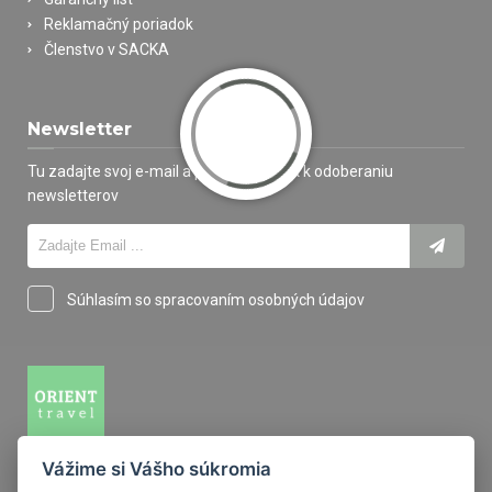
Reklamačný poriadok
Členstvo v SACKA
Newsletter
Tu zadajte svoj e-mail a prihláste sa tak k odoberaniu
newsletterov
Súhlasím so spracovaním osobných údajov
Vážime si Vášho súkromia
M.R. Štefánika 14, 94001 Nové Zámky