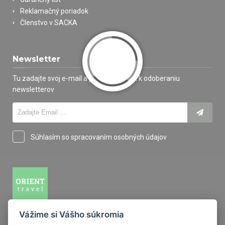
Reklamačný poriadok
Členstvo v SACKA
Newsletter
Tu zadajte svoj e-mail a prihláste sa tak k odoberaniu
newsletterov
Súhlasím so spracovaním osobných údajov
Vážime si Vášho súkromia
M.R. Štefánika 14, 94001 Nové Zámky